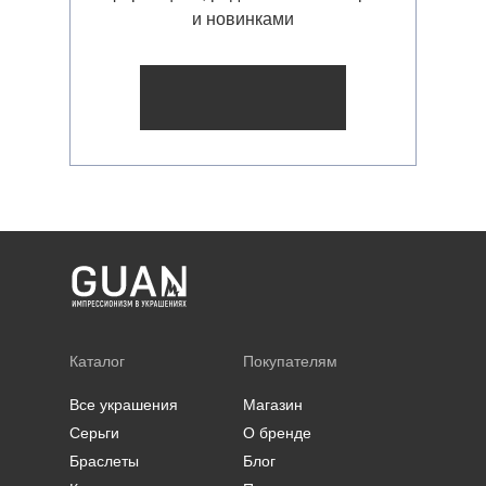
Клюква в сахаре
и новинками
Фаберже
Королевский синий
Хамелеон
Ледяной дождь
Черешня и вино
Малевич
Шампанское
Манго
Шартрез
Марокко
Этна
Морская волна
Базовые
украшения
Мохито
Каталог
Покупателям
Все украшения
Магазин
Серьги
О бренде
Браслеты
Блог