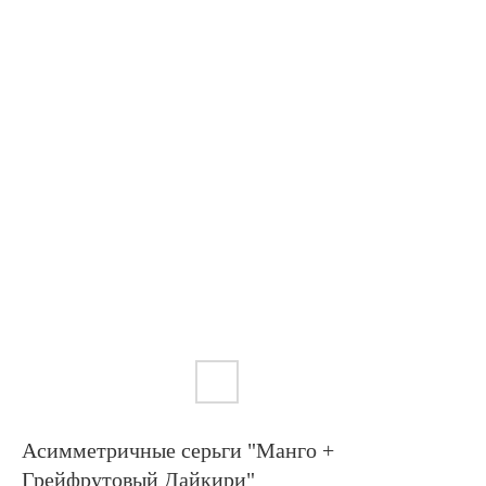
Асимметричные серьги "Манго +
Грейфрутовый Дайкири"