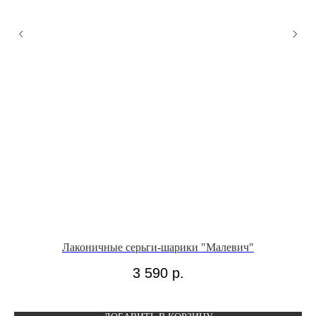
Лаконичные серьги-шарики "Малевич"
Се
3 590
р.