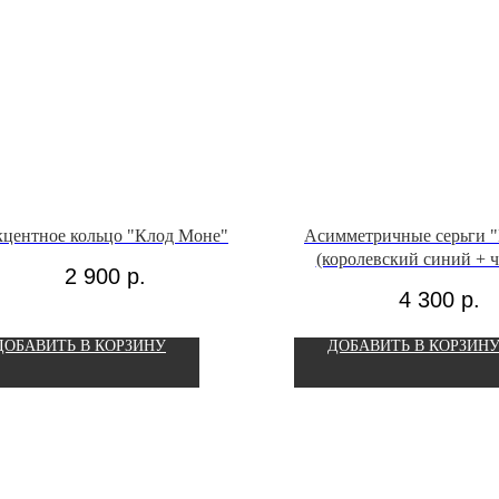
центное кольцо "Клод Моне"
Асимметричные серьги 
(королевский синий + 
2 900
р.
васильковый + бел
4 300
р.
ДОБАВИТЬ В КОРЗИНУ
ДОБАВИТЬ В КОРЗИН