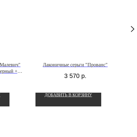
"Малевич"
Лаконичные серьги "Прованс"
Ком
черный +
3 570
р.
ый)
У
ДОБАВИТЬ В КОРЗИНУ