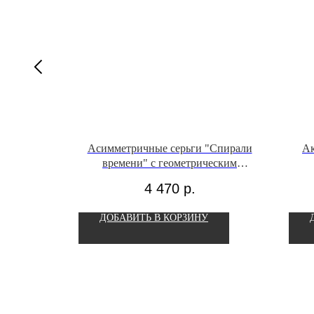
пфрутовый
Асимметричные серьги "Спирали
Ак
времени" с геометрическим
гематитом
4 470
р.
ДОБАВИТЬ В КОРЗИНУ