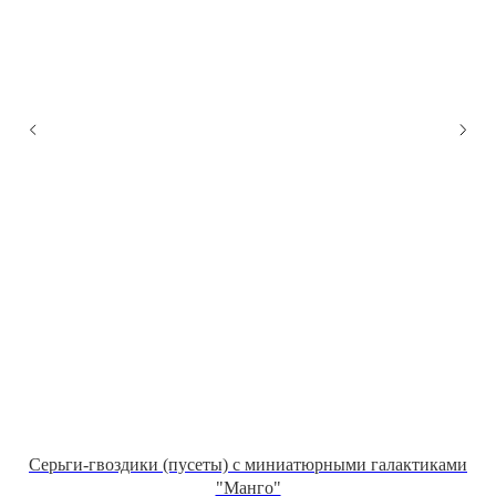
Серьги-гвоздики (пусеты) с миниатюрными галактиками
"Манго"