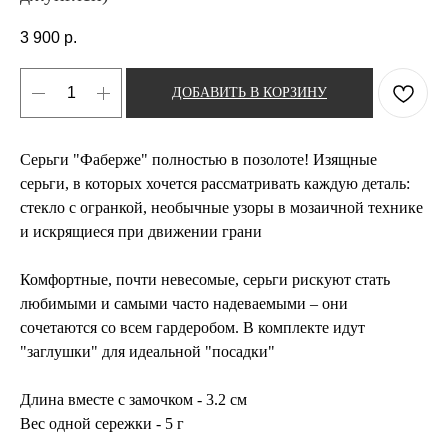
3 900
р.
ДОБАВИТЬ В КОРЗИНУ
Серьги "Фаберже" полностью в позолоте! Изящные
серьги, в которых хочется рассматривать каждую деталь:
стекло с огранкой, необычные узоры в мозаичной технике
и искрящиеся при движении грани⁣⁣⠀
⁣⁣⠀
Комфортные, почти невесомые, серьги рискуют стать
любимыми и самыми часто надеваемыми – они
сочетаются со всем гардеробом. В комплекте идут
"заглушки" для идеальной "посадки"⁣⁣⠀
⁣⁣⠀
Длина вместе с замочком - 3.2 см⁣⁣⠀
Вес одной сережки - 5 г⁣⁣⠀