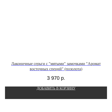
Лаконичные серьги с "мятыми" замочками "Аромат
А
восточных специй" (позолота)
3 970
р.
ДОБАВИТЬ В КОРЗИНУ