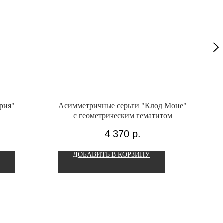
грия"
Асимметричные серьги "Клод Моне"
А
с геометрическим гематитом
4 370
р.
У
ДОБАВИТЬ В КОРЗИНУ