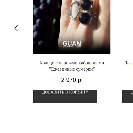
аплями
Кольцо с парными кабошонами
Лак
а
"Ежевичные сумерки"
2 970
р.
ДОБАВИТЬ В КОРЗИНУ