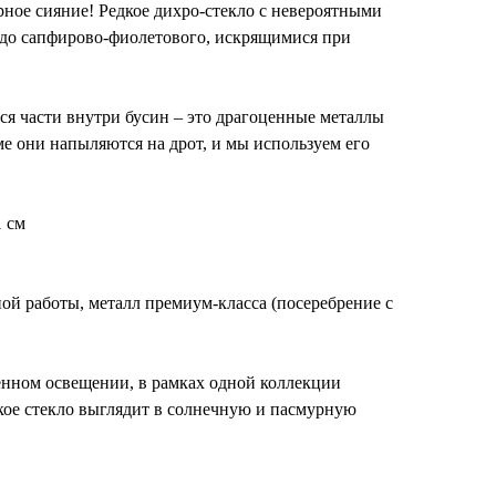
рное сияние! Редкое дихро-стекло с невероятными
 до сапфирово-фиолетового, искрящимися при
я части внутри бусин – это драгоценные металлы
ме они напыляются на дрот, и мы используем его
1 см
ной работы, металл премиум-класса (посеребрение с
енном освещении, в рамках одной коллекции
кое стекло выглядит в солнечную и пасмурную