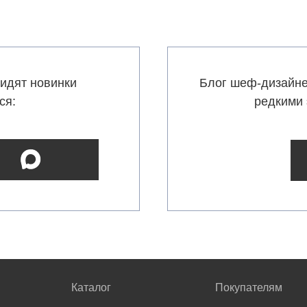
идят новинки
Блог шеф-дизайне
ся:
редкими 
Каталог
Покупателям