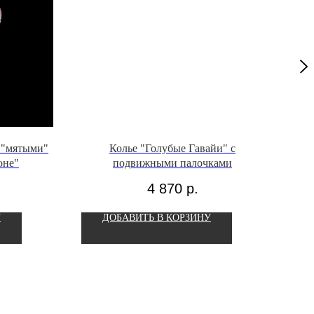
 "мятыми"
Колье "Голубые Гавайи" с
Сер
оне"
подвижными палочками
4 870
р.
У
ДОБАВИТЬ В КОРЗИНУ