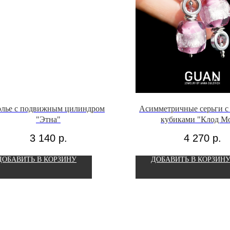
олье с подвижным цилиндром
Асимметричные серьги с
"Этна"
кубиками "Клод М
3 140
р.
4 270
р.
ДОБАВИТЬ В КОРЗИНУ
ДОБАВИТЬ В КОРЗИН