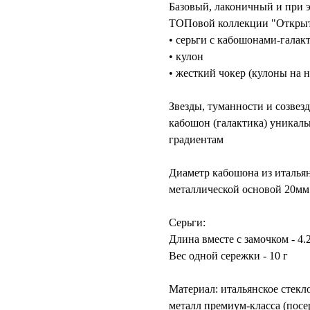
Базовый, лаконичный и при 
ТОПовой коллекции "Открыты
• серьги с кабошонами-галак
• кулон
• жесткий чокер (кулоны на 
Звезды, туманности и созвез
кабошон (галактика) уникаль
градиентам
Диаметр кабошона из итальян
металлической основой 20мм
Серьги:
Длина вместе с замочком - 4.
Вес одной сережки - 10 г
​Материал: итальянское стек
металл премиум-класса (посе