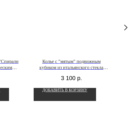
"Спирали
Колье с "мятым" подвижным
С
ческим
кубиком из итальянского стекла
и
"Хамелеон"
3 100
р.
У
ДОБАВИТЬ В КОРЗИНУ