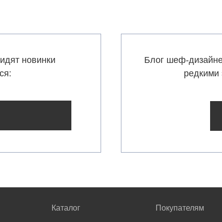
идят новинки
Блог шеф-дизайне
ся:
редкими 
Каталог
Покупателям