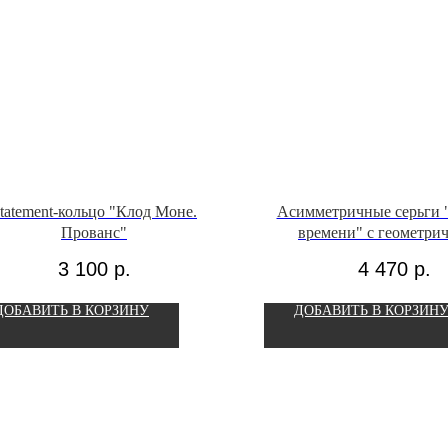
tatement-кольцо "Клод Моне.
Асимметричные серьги 
Прованс"
времени" с геометри
гематитом
3 100
р.
4 470
р.
ДОБАВИТЬ В КОРЗИНУ
ДОБАВИТЬ В КОРЗИН