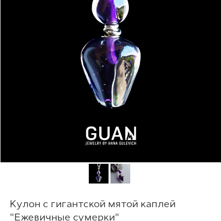
Кулон с гигантской мятой каплей
"Ежевичные сумерки"