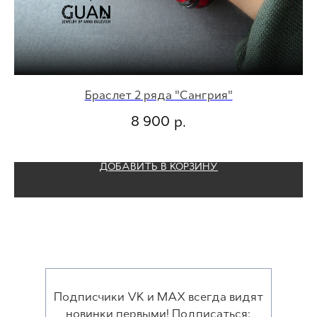
Браслет 2 ряда "Сангрия"
А
8 900
р.
ДОБАВИТЬ В КОРЗИНУ
Подписчики VK и MAX всегда видят
новинки первыми! Подписаться: