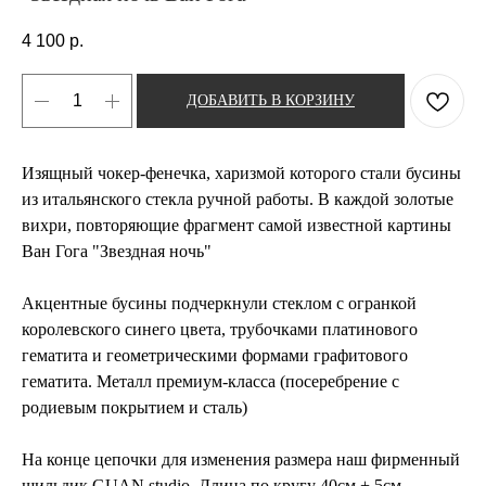
4 100
р.
ДОБАВИТЬ В КОРЗИНУ
Изящный чокер-фенечка, харизмой которого стали бусины
из итальянского стекла ручной работы. В каждой золотые
вихри, повторяющие фрагмент самой известной картины
Ван Гога "Звездная ночь"
Акцентные бусины подчеркнули стеклом с огранкой
королевского синего цвета, трубочками платинового
гематита и геометрическими формами графитового
гематита. Металл премиум-класса (посеребрение с
родиевым покрытием и сталь)
На конце цепочки для изменения размера наш фирменный
шильдик GUAN.studio. Длина по кругу 40см + 5см