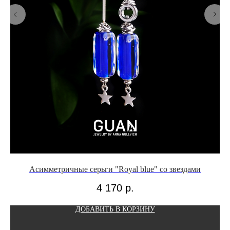
Асимметричные серьги "Royal blue" со звездами
Б
4 170
р.
ДОБАВИТЬ В КОРЗИНУ