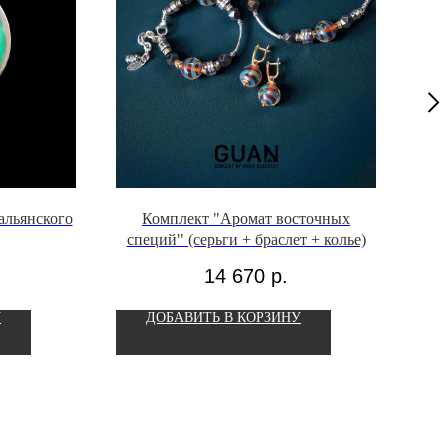
альянского
Комплект "Аромат восточных
специй" (серьги + браслет + колье)
14 670
р.
У
ДОБАВИТЬ В КОРЗИНУ