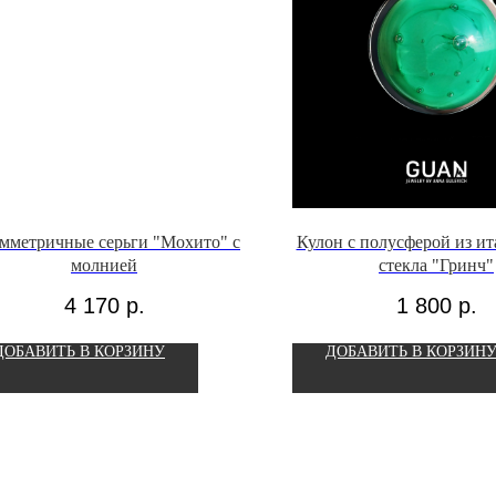
мметричные серьги "Мохито" с
Кулон с полусферой из ит
молнией
стекла "Гринч"
4 170
р.
1 800
р.
ДОБАВИТЬ В КОРЗИНУ
ДОБАВИТЬ В КОРЗИН