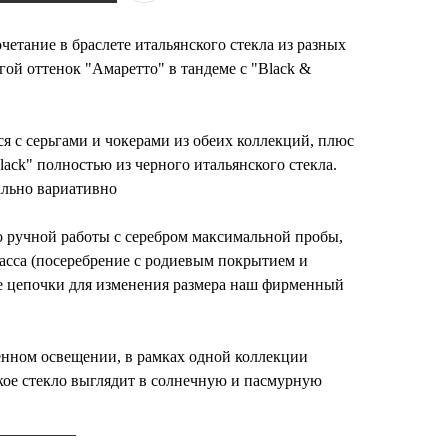
етание в браслете итальянского стекла из разных
ой оттенок "Амаретто" в тандеме с "Black &
ся с серьгами и чокерами из обеих коллекций, плюс
black" полностью из черного итальянского стекла.
ально вариативно
о ручной работы с серебром максимальной пробы,
асса (посеребрение с родиевым покрытием и
ке цепочки для изменения размера наш фирменный
енном освещении, в рамках одной коллекции
кое стекло выглядит в солнечную и пасмурную
__________