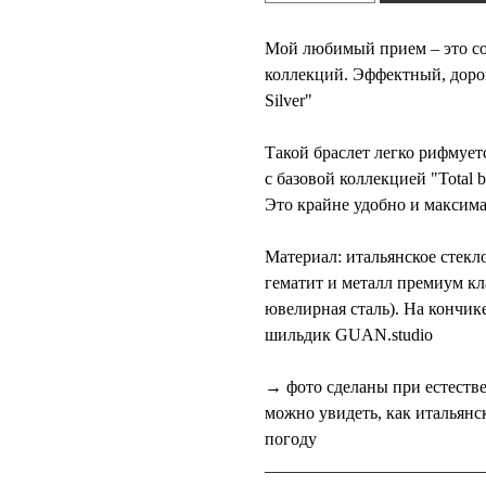
Мой любимый прием – это соч
коллекций. Эффектный, дорог
Silver"
Такой браслет легко рифмует
с базовой коллекцией "Total 
Это крайне удобно и максим
Материал: итальянское стекл
гематит и металл премиум кл
ювелирная сталь). На кончи
шильдик GUAN.studio
→ фото сделаны при естеств
можно увидеть, как итальянс
погоду
_________________________