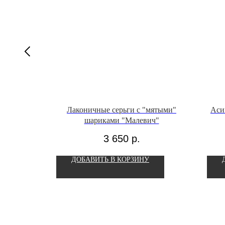
"Спирали
Лаконичные серьги с "мятыми"
Аси
еским
шариками "Малевич"
3 650
р.
ДОБАВИТЬ В КОРЗИНУ